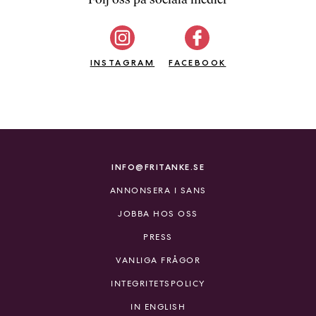
b
ö
c
INSTAGRAM
k
FACEBOOK
e
r
o
n
l
i
INFO@FRITANKE.SE
n
ANNONSERA I SANS
e
h
JOBBA HOS OSS
o
PRESS
s
F
VANLIGA FRÅGOR
r
INTEGRITETSPOLICY
i
T
IN ENGLISH