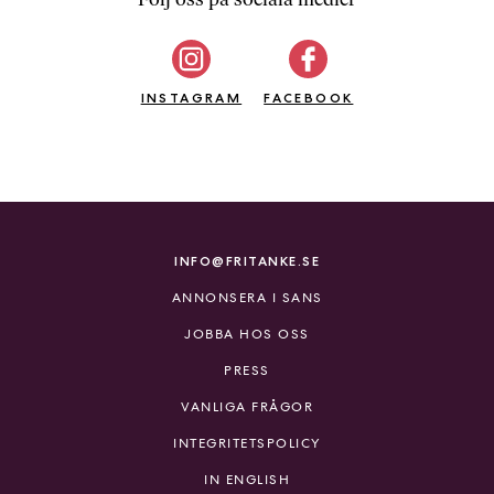
b
ö
c
INSTAGRAM
k
FACEBOOK
e
r
o
n
l
i
INFO@FRITANKE.SE
n
ANNONSERA I SANS
e
h
JOBBA HOS OSS
o
PRESS
s
F
VANLIGA FRÅGOR
r
INTEGRITETSPOLICY
i
T
IN ENGLISH