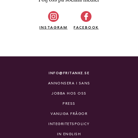
b
ö
c
INSTAGRAM
k
FACEBOOK
e
r
o
n
l
i
INFO@FRITANKE.SE
n
ANNONSERA I SANS
e
h
JOBBA HOS OSS
o
PRESS
s
F
VANLIGA FRÅGOR
r
INTEGRITETSPOLICY
i
T
IN ENGLISH