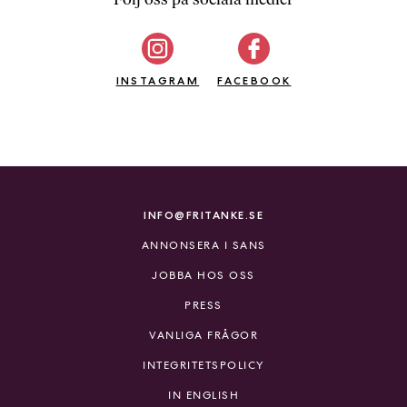
b
ö
c
INSTAGRAM
k
FACEBOOK
e
r
o
n
l
i
INFO@FRITANKE.SE
n
ANNONSERA I SANS
e
h
JOBBA HOS OSS
o
PRESS
s
F
VANLIGA FRÅGOR
r
INTEGRITETSPOLICY
i
T
IN ENGLISH