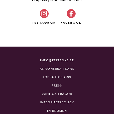
b
ö
c
INSTAGRAM
k
FACEBOOK
e
r
o
n
l
i
INFO@FRITANKE.SE
n
ANNONSERA I SANS
e
h
JOBBA HOS OSS
o
PRESS
s
F
VANLIGA FRÅGOR
r
INTEGRITETSPOLICY
i
T
IN ENGLISH