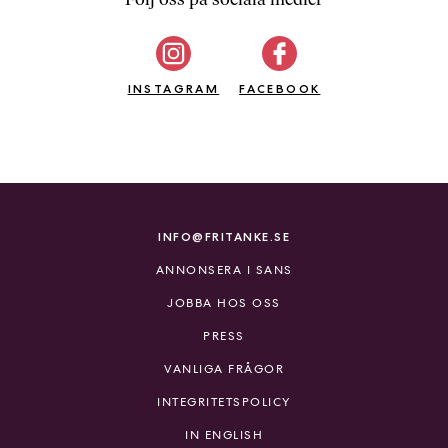
b
ö
c
INSTAGRAM
k
FACEBOOK
e
r
o
n
l
i
INFO@FRITANKE.SE
n
ANNONSERA I SANS
e
h
JOBBA HOS OSS
o
PRESS
s
F
VANLIGA FRÅGOR
r
INTEGRITETSPOLICY
i
T
IN ENGLISH