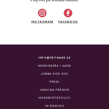
b
ö
c
INSTAGRAM
k
FACEBOOK
e
r
o
n
l
i
INFO@FRITANKE.SE
n
ANNONSERA I SANS
e
h
JOBBA HOS OSS
o
PRESS
s
F
VANLIGA FRÅGOR
r
INTEGRITETSPOLICY
i
T
IN ENGLISH