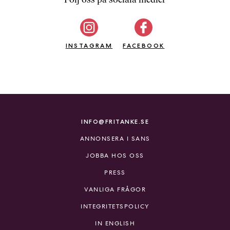
b
ö
c
INSTAGRAM
k
FACEBOOK
e
r
o
n
l
i
INFO@FRITANKE.SE
n
ANNONSERA I SANS
e
h
JOBBA HOS OSS
o
PRESS
s
F
VANLIGA FRÅGOR
r
INTEGRITETSPOLICY
i
T
IN ENGLISH