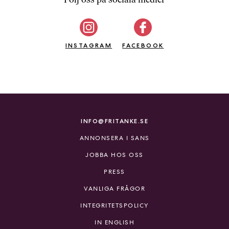
b
ö
c
INSTAGRAM
k
FACEBOOK
e
r
o
n
l
i
INFO@FRITANKE.SE
n
ANNONSERA I SANS
e
h
JOBBA HOS OSS
o
PRESS
s
F
VANLIGA FRÅGOR
r
INTEGRITETSPOLICY
i
T
IN ENGLISH