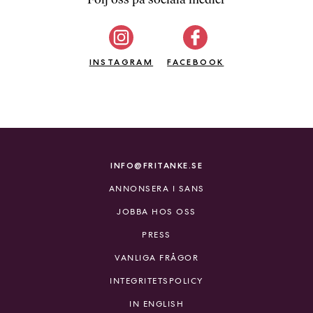
b
ö
c
INSTAGRAM
k
FACEBOOK
e
r
o
n
l
i
INFO@FRITANKE.SE
n
ANNONSERA I SANS
e
h
JOBBA HOS OSS
o
PRESS
s
F
VANLIGA FRÅGOR
r
INTEGRITETSPOLICY
i
T
IN ENGLISH