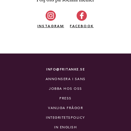
b
ö
c
INSTAGRAM
k
FACEBOOK
e
r
o
n
l
i
INFO@FRITANKE.SE
n
ANNONSERA I SANS
e
h
JOBBA HOS OSS
o
PRESS
s
F
VANLIGA FRÅGOR
r
INTEGRITETSPOLICY
i
T
IN ENGLISH