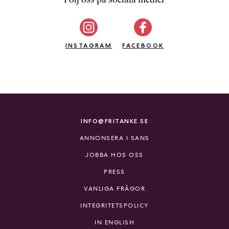
b
ö
c
INSTAGRAM
k
FACEBOOK
e
r
o
n
l
i
INFO@FRITANKE.SE
n
ANNONSERA I SANS
e
h
JOBBA HOS OSS
o
PRESS
s
F
VANLIGA FRÅGOR
r
INTEGRITETSPOLICY
i
T
IN ENGLISH