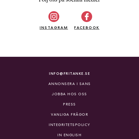
b
ö
c
INSTAGRAM
k
FACEBOOK
e
r
o
n
l
i
INFO@FRITANKE.SE
n
ANNONSERA I SANS
e
h
JOBBA HOS OSS
o
PRESS
s
F
VANLIGA FRÅGOR
r
INTEGRITETSPOLICY
i
T
IN ENGLISH