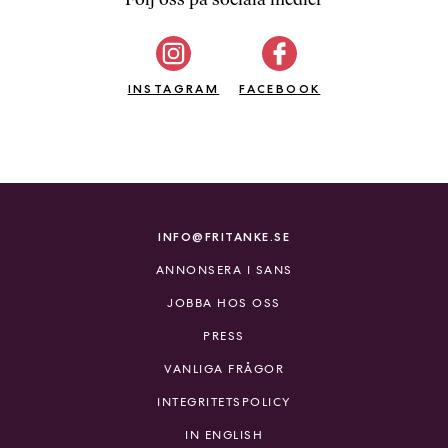
b
ö
c
INSTAGRAM
k
FACEBOOK
e
r
o
n
l
i
INFO@FRITANKE.SE
n
ANNONSERA I SANS
e
h
JOBBA HOS OSS
o
PRESS
s
F
VANLIGA FRÅGOR
r
INTEGRITETSPOLICY
i
T
IN ENGLISH