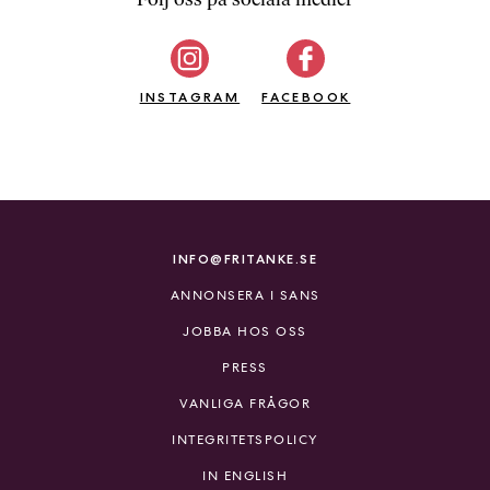
b
ö
c
INSTAGRAM
k
FACEBOOK
e
r
o
n
l
i
INFO@FRITANKE.SE
n
ANNONSERA I SANS
e
h
JOBBA HOS OSS
o
PRESS
s
F
VANLIGA FRÅGOR
r
INTEGRITETSPOLICY
i
T
IN ENGLISH