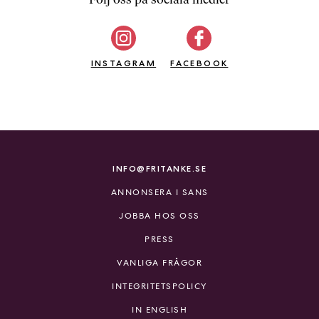
b
ö
c
INSTAGRAM
k
FACEBOOK
e
r
o
n
l
i
INFO@FRITANKE.SE
n
ANNONSERA I SANS
e
h
JOBBA HOS OSS
o
PRESS
s
F
VANLIGA FRÅGOR
r
INTEGRITETSPOLICY
i
T
IN ENGLISH