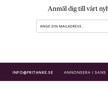
Anmäl dig till vårt n
ANNONSERA I SANS
INFO@FRITANKE.SE