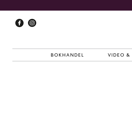
Skip
to
content
BOKHANDEL
VIDEO &