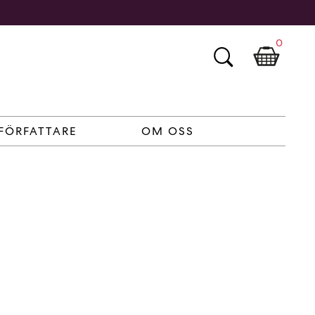
0
FÖRFATTARE
OM OSS