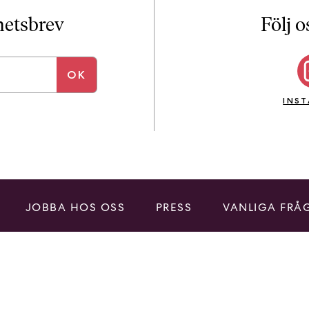
i
T
yhetsbrev
Följ o
a
n
k
e
INS
JOBBA HOS OSS
PRESS
VANLIGA FRÅ