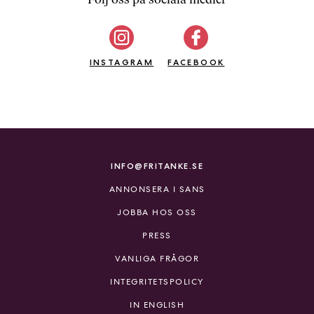
b
ö
c
INSTAGRAM
k
FACEBOOK
e
r
o
n
l
i
INFO@FRITANKE.SE
n
ANNONSERA I SANS
e
h
JOBBA HOS OSS
o
PRESS
s
F
VANLIGA FRÅGOR
r
INTEGRITETSPOLICY
i
T
IN ENGLISH