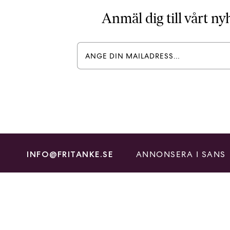
Anmäl dig till vårt n
ANNONSERA I SANS
INFO@FRITANKE.SE