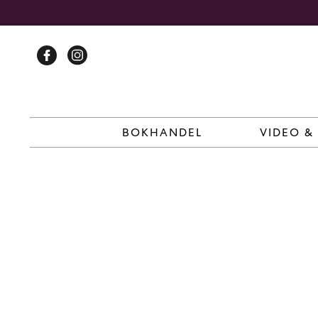
Skip
to
content
BOKHANDEL
VIDEO &