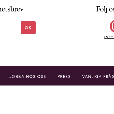
i
T
yhetsbrev
Följ o
a
n
k
e
INS
JOBBA HOS OSS
PRESS
VANLIGA FRÅ