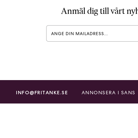
Anmäl dig till vårt n
ANNONSERA I SANS
INFO@FRITANKE.SE