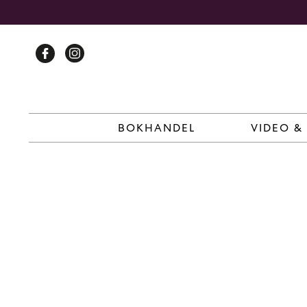
Skip
to
content
BOKHANDEL
VIDEO &