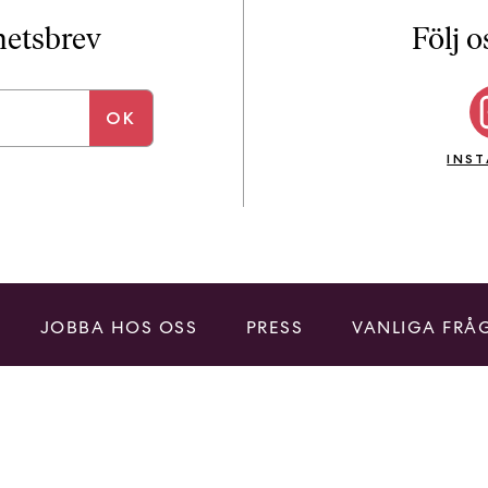
i
T
yhetsbrev
Följ o
a
n
k
e
INS
JOBBA HOS OSS
PRESS
VANLIGA FRÅ