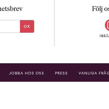
i
T
yhetsbrev
Följ o
a
n
k
e
INS
JOBBA HOS OSS
PRESS
VANLIGA FRÅ