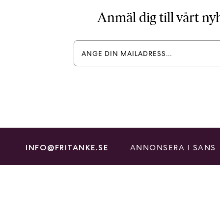
Anmäl dig till vårt n
ANNONSERA I SANS
INFO@FRITANKE.SE