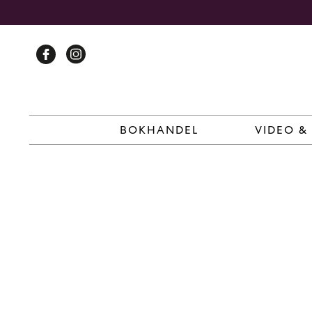
Skip
to
content
BOKHANDEL
VIDEO &