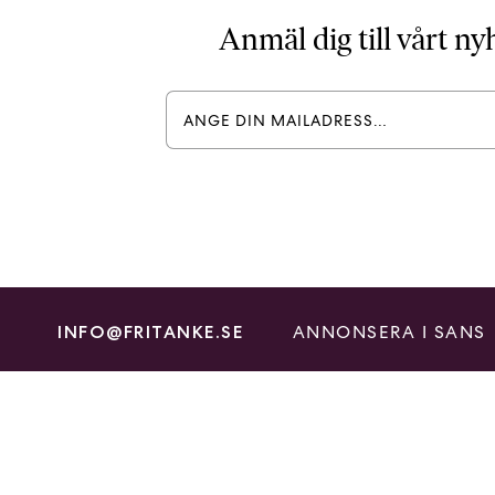
Anmäl dig till vårt n
ANNONSERA I SANS
INFO@FRITANKE.SE