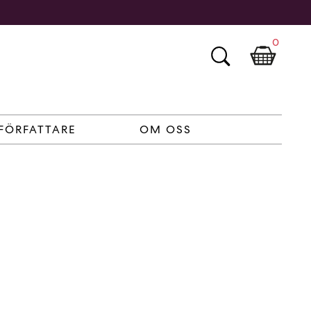
0
FÖRFATTARE
OM OSS