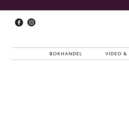
Skip
to
content
BOKHANDEL
VIDEO &