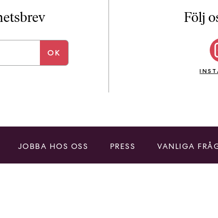
i
T
yhetsbrev
Följ o
a
n
k
e
INS
JOBBA HOS OSS
PRESS
VANLIGA FRÅ