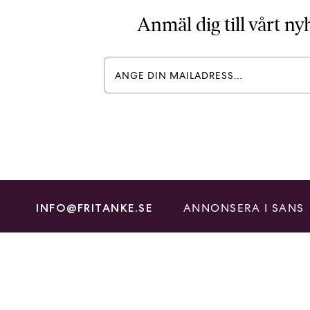
Anmäl dig till vårt n
ANNONSERA I SANS
INFO@FRITANKE.SE