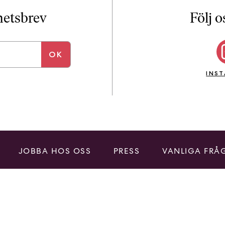
i
T
yhetsbrev
Följ o
a
n
k
e
INS
JOBBA HOS OSS
PRESS
VANLIGA FRÅ