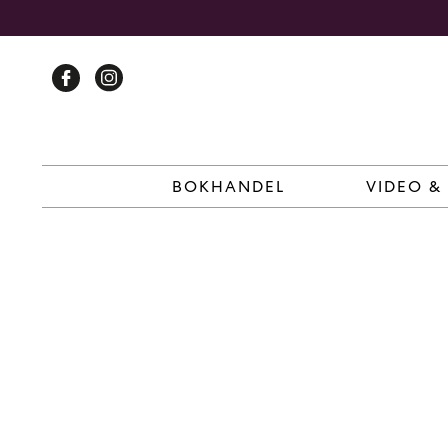
Skip
to
content
BOKHANDEL
VIDEO &