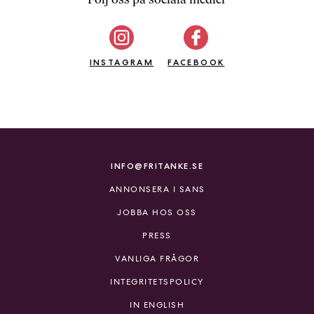
b
ö
c
INSTAGRAM
k
FACEBOOK
e
r
o
n
l
i
INFO@FRITANKE.SE
n
ANNONSERA I SANS
e
h
JOBBA HOS OSS
o
PRESS
s
F
VANLIGA FRÅGOR
r
INTEGRITETSPOLICY
i
T
IN ENGLISH