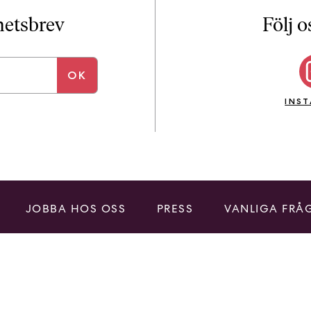
i
T
yhetsbrev
Följ o
a
n
k
e
INS
JOBBA HOS OSS
PRESS
VANLIGA FRÅ