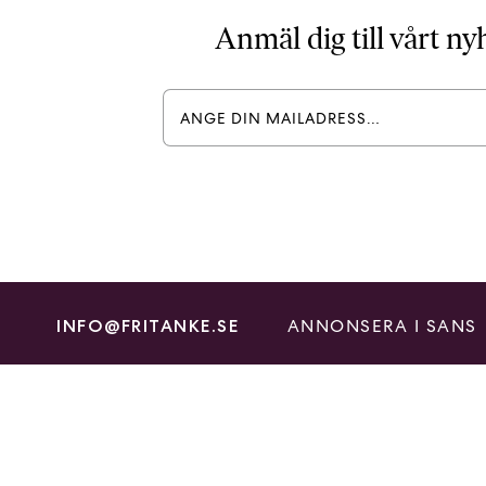
Anmäl dig till vårt n
ANNONSERA I SANS
INFO@FRITANKE.SE