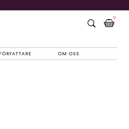
0
FÖRFATTARE
OM OSS