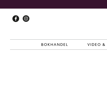
Skip
to
content
BOKHANDEL
VIDEO &