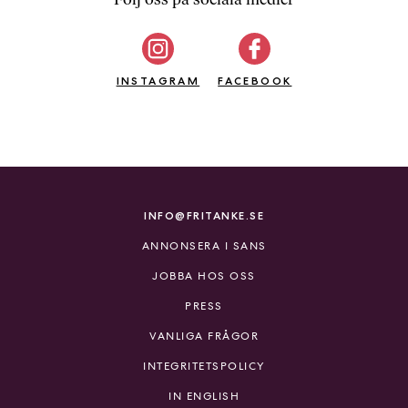
b
ö
c
INSTAGRAM
k
FACEBOOK
e
r
o
n
l
i
INFO@FRITANKE.SE
n
ANNONSERA I SANS
e
h
JOBBA HOS OSS
o
PRESS
s
F
VANLIGA FRÅGOR
r
INTEGRITETSPOLICY
i
T
IN ENGLISH