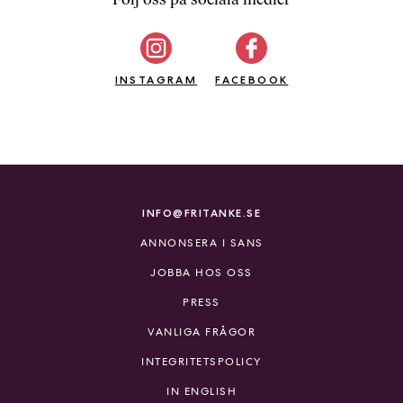
b
ö
c
INSTAGRAM
k
FACEBOOK
e
r
o
n
l
i
INFO@FRITANKE.SE
n
ANNONSERA I SANS
e
h
JOBBA HOS OSS
o
PRESS
s
F
VANLIGA FRÅGOR
r
INTEGRITETSPOLICY
i
T
IN ENGLISH