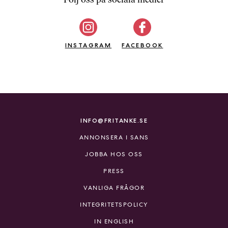
b
ö
c
INSTAGRAM
k
FACEBOOK
e
r
o
n
l
i
INFO@FRITANKE.SE
n
ANNONSERA I SANS
e
h
JOBBA HOS OSS
o
PRESS
s
F
VANLIGA FRÅGOR
r
INTEGRITETSPOLICY
i
T
IN ENGLISH