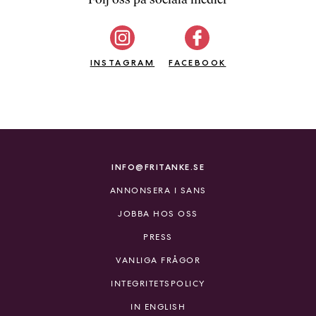
b
ö
c
INSTAGRAM
k
FACEBOOK
e
r
o
n
l
i
INFO@FRITANKE.SE
n
ANNONSERA I SANS
e
h
JOBBA HOS OSS
o
PRESS
s
F
VANLIGA FRÅGOR
r
INTEGRITETSPOLICY
i
T
IN ENGLISH