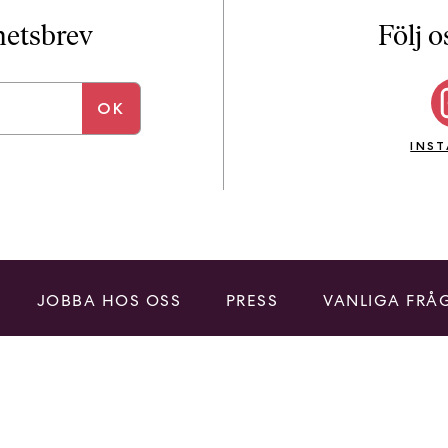
i
T
yhetsbrev
Följ o
a
n
k
e
INS
JOBBA HOS OSS
PRESS
VANLIGA FRÅ