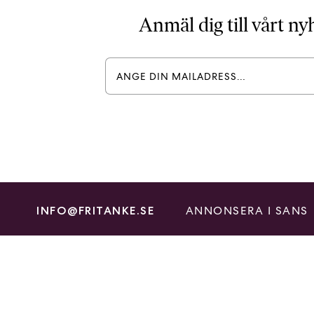
Anmäl dig till vårt n
ANNONSERA I SANS
INFO@FRITANKE.SE