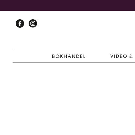
Skip
to
content
BOKHANDEL
VIDEO &