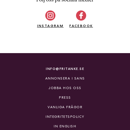
b
ö
c
INSTAGRAM
k
FACEBOOK
e
r
o
n
l
i
INFO@FRITANKE.SE
n
ANNONSERA I SANS
e
h
JOBBA HOS OSS
o
PRESS
s
F
VANLIGA FRÅGOR
r
INTEGRITETSPOLICY
i
T
IN ENGLISH