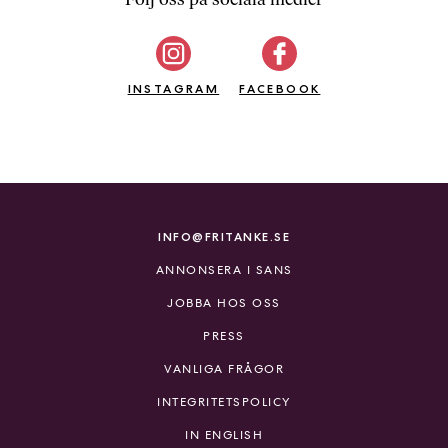
b
ö
c
INSTAGRAM
k
FACEBOOK
e
r
o
n
l
i
INFO@FRITANKE.SE
n
ANNONSERA I SANS
e
h
JOBBA HOS OSS
o
PRESS
s
F
VANLIGA FRÅGOR
r
INTEGRITETSPOLICY
i
T
IN ENGLISH