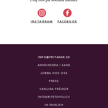
b
ö
c
INSTAGRAM
k
FACEBOOK
e
r
o
n
l
i
INFO@FRITANKE.SE
n
ANNONSERA I SANS
e
h
JOBBA HOS OSS
o
PRESS
s
F
VANLIGA FRÅGOR
r
INTEGRITETSPOLICY
i
T
IN ENGLISH