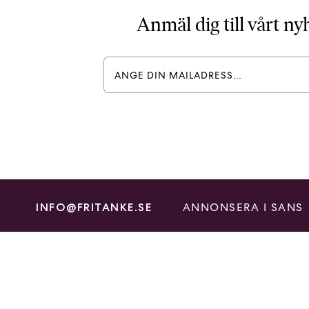
Anmäl dig till vårt n
ANNONSERA I SANS
INFO@FRITANKE.SE