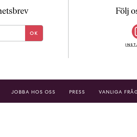
i
T
yhetsbrev
Följ o
a
n
k
e
INS
JOBBA HOS OSS
PRESS
VANLIGA FRÅ