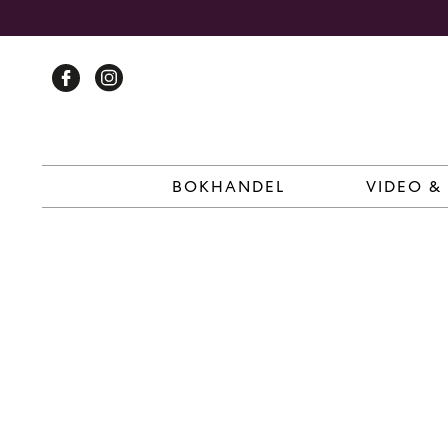
Skip
to
content
BOKHANDEL
VIDEO &