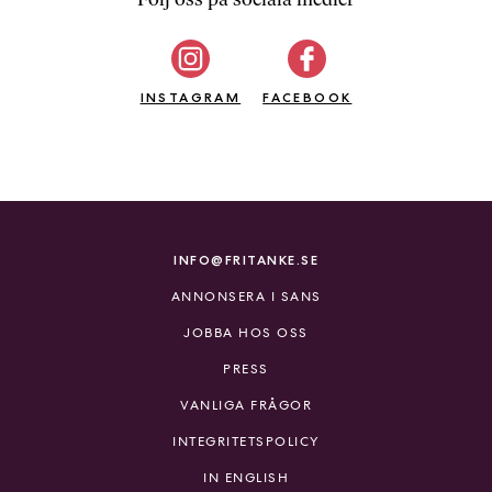
b
ö
c
INSTAGRAM
k
FACEBOOK
e
r
o
n
l
i
INFO@FRITANKE.SE
n
ANNONSERA I SANS
e
h
JOBBA HOS OSS
o
PRESS
s
F
VANLIGA FRÅGOR
r
INTEGRITETSPOLICY
i
T
IN ENGLISH