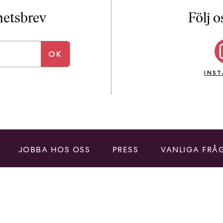
i
T
yhetsbrev
Följ o
a
n
k
e
INS
JOBBA HOS OSS
PRESS
VANLIGA FRÅ