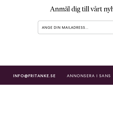
Anmäl dig till vårt n
ANNONSERA I SANS
INFO@FRITANKE.SE