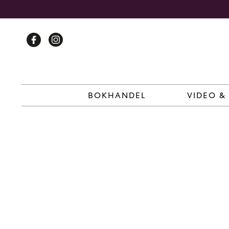
Skip
to
content
BOKHANDEL
VIDEO &