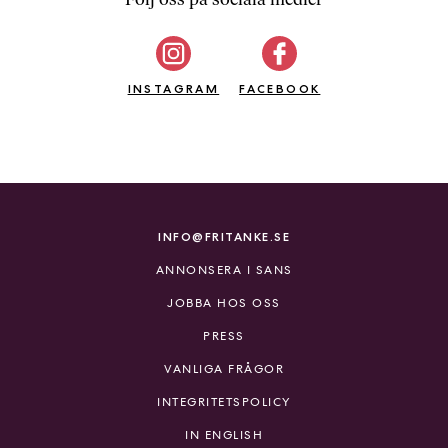
b
ö
c
INSTAGRAM
k
FACEBOOK
e
r
o
n
l
i
INFO@FRITANKE.SE
n
ANNONSERA I SANS
e
h
JOBBA HOS OSS
o
PRESS
s
F
VANLIGA FRÅGOR
r
INTEGRITETSPOLICY
i
T
IN ENGLISH