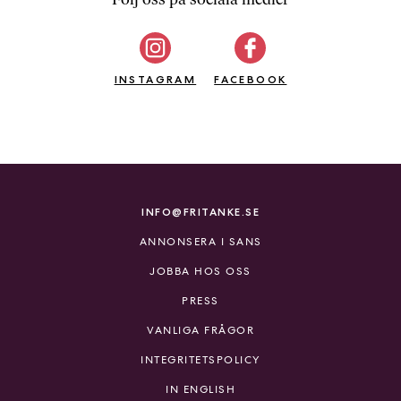
b
ö
c
INSTAGRAM
k
FACEBOOK
e
r
o
n
l
i
INFO@FRITANKE.SE
n
ANNONSERA I SANS
e
h
JOBBA HOS OSS
o
PRESS
s
F
VANLIGA FRÅGOR
r
INTEGRITETSPOLICY
i
T
IN ENGLISH