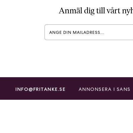
Anmäl dig till vårt n
ANNONSERA I SANS
INFO@FRITANKE.SE