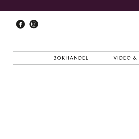
Skip
to
content
BOKHANDEL
VIDEO &