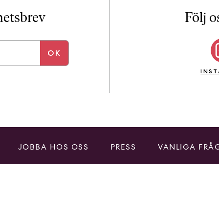
i
T
yhetsbrev
Följ o
a
n
k
e
INS
JOBBA HOS OSS
PRESS
VANLIGA FRÅ