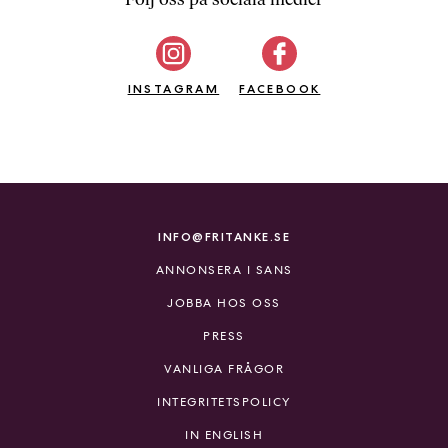
b
ö
c
INSTAGRAM
k
FACEBOOK
e
r
o
n
l
i
INFO@FRITANKE.SE
n
ANNONSERA I SANS
e
h
JOBBA HOS OSS
o
PRESS
s
F
VANLIGA FRÅGOR
r
INTEGRITETSPOLICY
i
T
IN ENGLISH