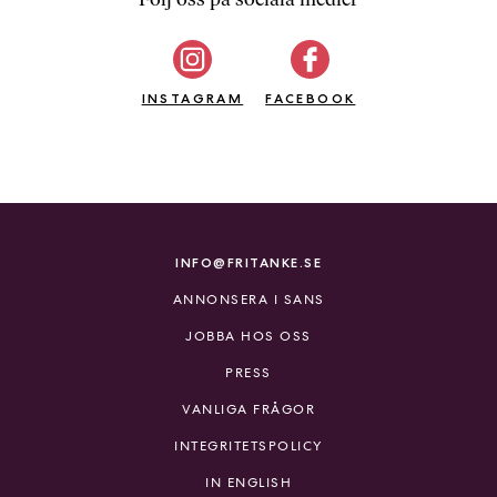
b
ö
c
INSTAGRAM
k
FACEBOOK
e
r
o
n
l
i
INFO@FRITANKE.SE
n
ANNONSERA I SANS
e
h
JOBBA HOS OSS
o
PRESS
s
F
VANLIGA FRÅGOR
r
INTEGRITETSPOLICY
i
T
IN ENGLISH