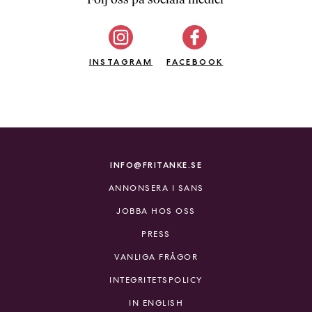
b
ö
c
INSTAGRAM
k
FACEBOOK
e
r
o
n
l
i
INFO@FRITANKE.SE
n
ANNONSERA I SANS
e
h
JOBBA HOS OSS
o
PRESS
s
F
VANLIGA FRÅGOR
r
INTEGRITETSPOLICY
i
T
IN ENGLISH