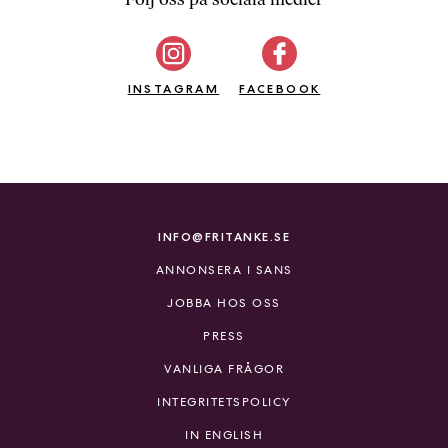
b
ö
c
INSTAGRAM
k
FACEBOOK
e
r
o
n
l
i
INFO@FRITANKE.SE
n
ANNONSERA I SANS
e
h
JOBBA HOS OSS
o
PRESS
s
F
VANLIGA FRÅGOR
r
INTEGRITETSPOLICY
i
T
IN ENGLISH