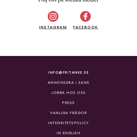
b
ö
c
INSTAGRAM
k
FACEBOOK
e
r
o
n
l
i
INFO@FRITANKE.SE
n
ANNONSERA I SANS
e
h
JOBBA HOS OSS
o
PRESS
s
F
VANLIGA FRÅGOR
r
INTEGRITETSPOLICY
i
T
IN ENGLISH