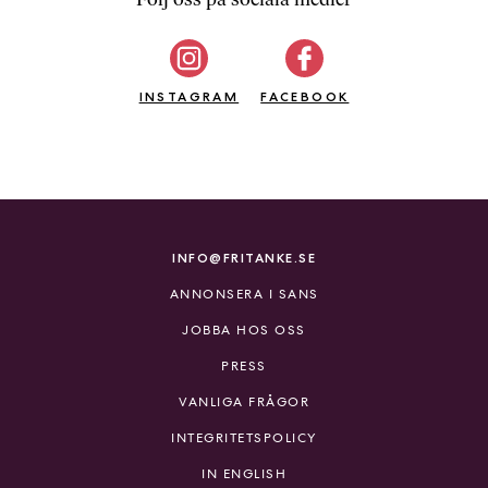
b
ö
c
INSTAGRAM
k
FACEBOOK
e
r
o
n
l
i
INFO@FRITANKE.SE
n
ANNONSERA I SANS
e
h
JOBBA HOS OSS
o
PRESS
s
F
VANLIGA FRÅGOR
r
INTEGRITETSPOLICY
i
T
IN ENGLISH