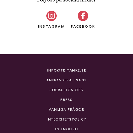
b
ö
c
INSTAGRAM
k
FACEBOOK
e
r
o
n
l
i
INFO@FRITANKE.SE
n
ANNONSERA I SANS
e
h
JOBBA HOS OSS
o
PRESS
s
F
VANLIGA FRÅGOR
r
INTEGRITETSPOLICY
i
T
IN ENGLISH