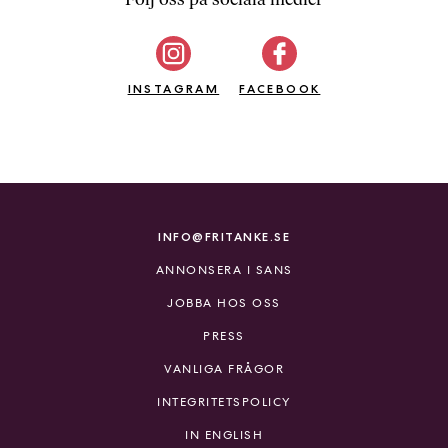
b
ö
c
INSTAGRAM
k
FACEBOOK
e
r
o
n
l
i
INFO@FRITANKE.SE
n
ANNONSERA I SANS
e
h
JOBBA HOS OSS
o
PRESS
s
F
VANLIGA FRÅGOR
r
INTEGRITETSPOLICY
i
T
IN ENGLISH