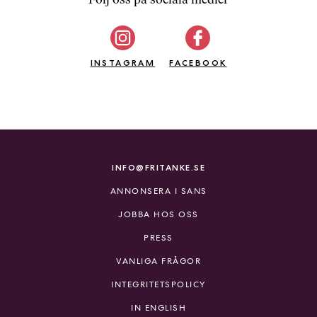
b
ö
c
INSTAGRAM
k
FACEBOOK
e
r
o
n
l
i
INFO@FRITANKE.SE
n
ANNONSERA I SANS
e
h
JOBBA HOS OSS
o
PRESS
s
F
VANLIGA FRÅGOR
r
INTEGRITETSPOLICY
i
T
IN ENGLISH