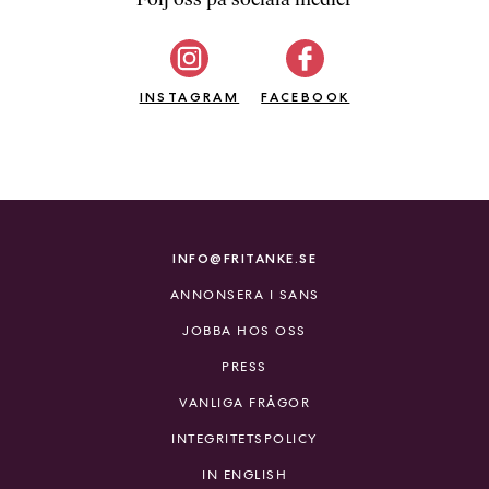
b
ö
c
INSTAGRAM
k
FACEBOOK
e
r
o
n
l
i
INFO@FRITANKE.SE
n
ANNONSERA I SANS
e
h
JOBBA HOS OSS
o
PRESS
s
F
VANLIGA FRÅGOR
r
INTEGRITETSPOLICY
i
T
IN ENGLISH