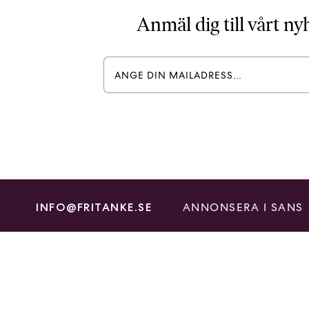
Anmäl dig till vårt n
ANNONSERA I SANS
INFO@FRITANKE.SE