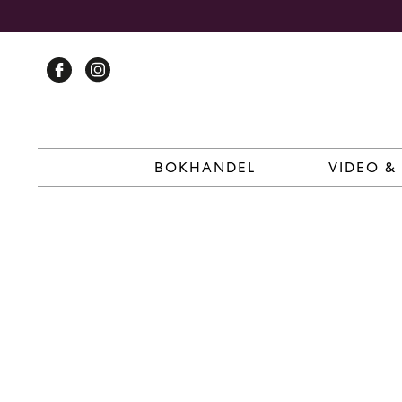
Skip
to
content
BOKHANDEL
VIDEO &