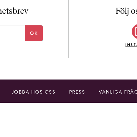
i
T
yhetsbrev
Följ o
a
n
k
e
INS
JOBBA HOS OSS
PRESS
VANLIGA FRÅ